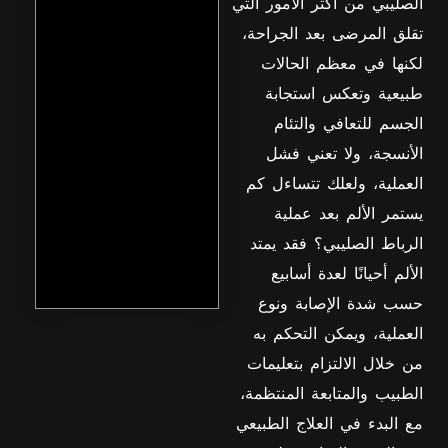
الحاجة
الصليبي من أكثر الأمور التي
المتزايدة
تقلق المرضى بعد الجراحة،
للعلاج
الطبي
لكنها في معظم الحالات
المتخصص
في مجال
طبيعية وتعكس استجابة
العظام
الجسم للتعافي والتئام
والمفاصل،
يعد اختيار
الأنسجة، ولا تعني فشل
افضل
دكتور
العملية، ولعلك تتساءل كم
عظام في
يستمر الألم بعد عملية
مصر
عرض
الرباط الصليبي؟ فقد يمتد
المزيد
الألم أحيانًا لعدة أسابيع
حسب شدة الإصابة ونوع
العملية، ويمكن التحكم به
من خلال الالتزام بتعليمات
الطبيب والمتابعة المنتظمة،
مع البدء في العلاج الطبيعي