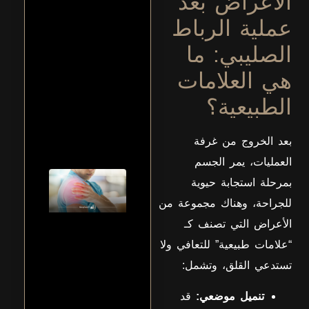
الاعراض بعد
عظام في
مدينة نصر
عملية الرباط
يجمع بين
الخبرة
الصليبي: ما
الطبية
المتقدمة
هي العلامات
والتخصص
الدقيق
الطبيعية؟
في
عرض
المزيد
بعد الخروج من غرفة
العمليات، يمر الجسم
كيفية
بمرحلة استجابة حيوية
علاج
للجراحة، وهناك مجموعة من
التهاب
اوتار
الأعراض التي تصنف كـ
الكتف
“علامات طبيعية” للتعافي ولا
يُعد
تستدعي القلق، وتشمل:
التهاب
أوتار
الكتف
تنميل موضعي:
قد
من