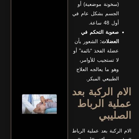
(سخونة موضعية) أو
التهاب
اوتار
الجسم بشكل عام في
الركبة
غالبًا
أول 48 ساعة.
بشكل
صعوبة التحكم في
بسيط قد
لا يلفت
العضلات:
الشعور بأن
الانتباه،
مجرد ألم
عضلة الفخذ “نائمة” أو
خفيف عند
لا تستجيب للأوامر،
صعود
السلم
وهو ما يعالجه العلاج
عرض
الطبيعي المبكر.
المزيد
الام الركبة بعد
افضل
عملية الرباط
دكتور
عظام
الصليبي
في
مصر
الام الركبة بعد عملية الرباط
في ظل