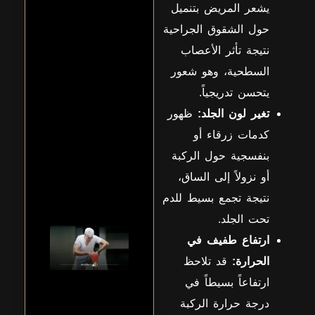
يشعر المريض بتنميل
المشاكل
الشائعة
حول الشقوق الجراحية
التي
تسبب
نتيجة تأثر الأعصاب
ألمًا
السطحية، وهو شعور
مزعجًا
وصعوبة
يتحسن تدريجياً.
في
تحريك
تغير لون الجلد:
ظهور
الذراع،
كدمات زرقاء أو
وقد
يحدث
بنفسجية حول الركبة
نتيجة
أو نزولاً إلى الساق،
عرض
المزيد
نتيجة تجمع بسيط للدم
تحت الجلد.
اعراض
ارتفاع طفيف في
التهاب
الحرارة:
قد تلاحظ
اوتار
الركبة
ارتفاعاً بسيطاً في
تبدأ
درجة حرارة الركبة
اعراض